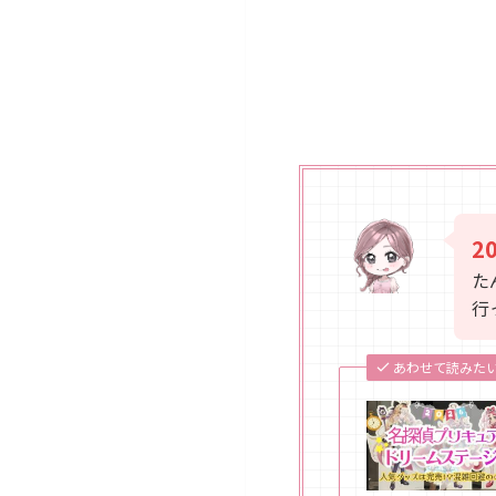
2
た
行
あわせて読みた