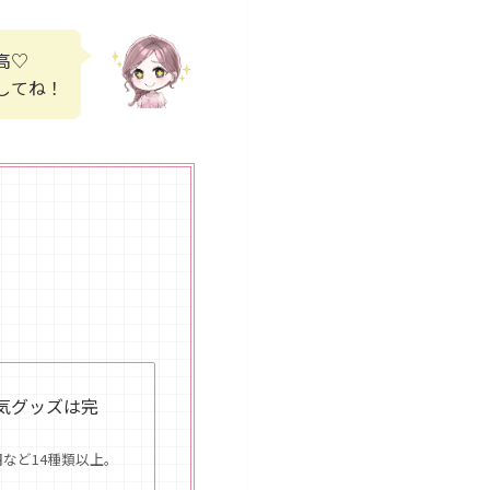
高♡
してね！
気グッズは完
円など14種類以上。