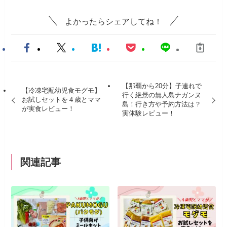
よかったらシェアしてね！
【那覇から20分】子連れで
【冷凍宅配幼児食モグモ】
行く絶景の無人島ナガンヌ
お試しセットを４歳とママ
島！行き方や予約方法は？
が実食レビュー！
実体験レビュー！
関連記事