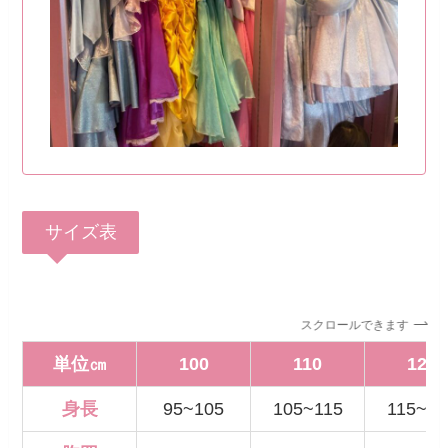
サイズ表
スクロールできます
単位㎝
100
110
120
身長
95~105
105~115
115~12