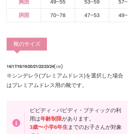
胸囲
49~55
53~59
57~63
胴囲
70~78
47~53
49~55
靴のサイズ
16/17/18/19/20/21/22/23/24
(㎝)
※シンデレラ(プレミアムドレス)を選択した場合
はプレミアムドレス用の靴です。
ビビディ・バビディ・ブティックの利
用は
年齢制限
があります。
3歳〜小学6年生
までのお子さんが対象